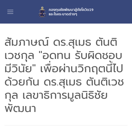
สัมภาษณ์ ดร.สุเมธ ตันติ
เวชกุล "อดทน รับผิดชอบ
มีวินัย" เพื่อผ่านวิกฤตนี้ไป
ด้วยกัน ดร.สุเมธ ตันติเวช
กุล เลขาธิการมูลนิธิชัย
พัฒนา