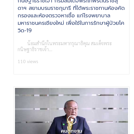
กนิษฐาธิราชเจ้า กรมสมเด็จพระเทพรัตนราชสุ
ดาฯ สยามบรมราชกุมารี ที่ได้พระราชทานห้องคัด
กรองและห้องตรวจหาเชื้อ แก่โรงพยาบาล
มหาราชนครเชียงใหม่ เพื่อใช้ในการรักษาผู้ป่วยโค
วิด-19
น้อมสำนึกในพระมหากรุณาธิคุณ สมเด็จพระ
กนิษฐาธิราชเจ้า...
110 views